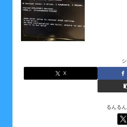
シ
X
るんるん