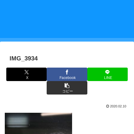
IMG_3934
X
Facebook
LINE
コピー
2020.02.10