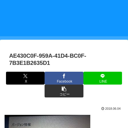
AE430C0F-959A-41D4-BC0F-
7B3E1B2635D1
X
Facebook
LINE
コピー
2018.06.04