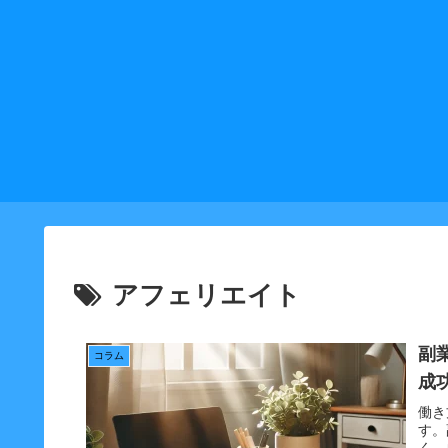
アフェリエイト
副
コラム
成
働き
す。
く、