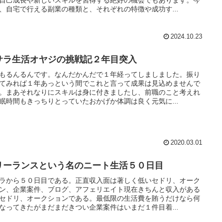
、自宅で行える副業の種類と、それぞれの特徴や成功す...
2024.10.23
サラ生活オヤジの挑戦記２年目突入
もるんるんです。なんだかんだで１年経ってしましました。振り
てみれば１年あっという間でこれと言って成果は見込めませんで
。まあそれなりにスキルは身に付きましたし、前職のこと考えれ
眠時間もきっちりとっていたおかげか体調は良く元気に...
2020.03.01
リーランスという名のニート生活５０日目
ラから５０日目である。正直収入面は著しく低いセドリ、オーク
ン、企業案件、ブログ、アフェリエイト現在きちんと収入がある
セドリ、オークションである。最低限の生活費を賄うだけなら何
なってきたがまだまだきつい企業案件はいまだ１件目着...