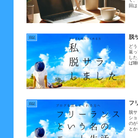
回は
脱
日記
どう
返っ
した
ば睡
フ
日記
脱サ
ショ
のが
とか