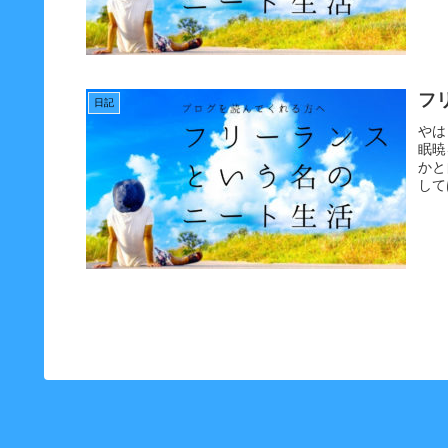
フ
日記
やは
眠暁
かと
して