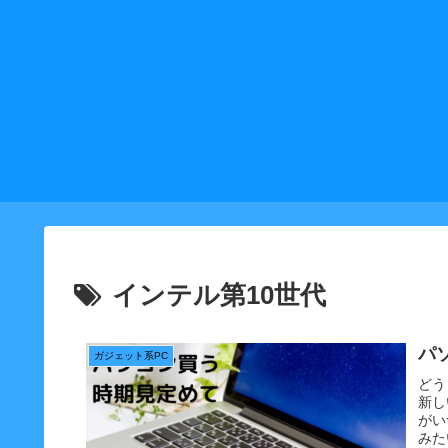
インテル第10世代
パ
ガジェット系PC
どう
新し
がい
みた