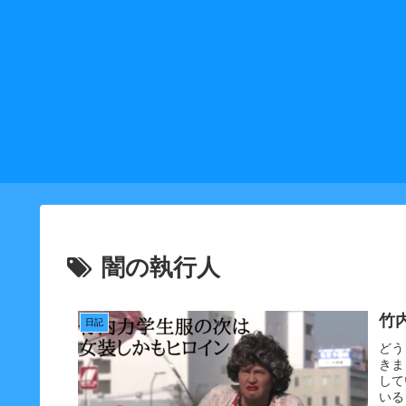
闇の執行人
竹
日記
どう
きま
して
いる