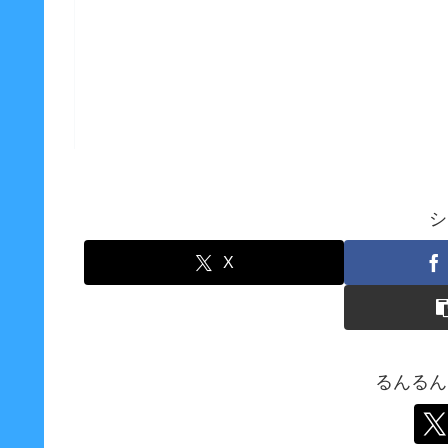
シ
X
るんるん