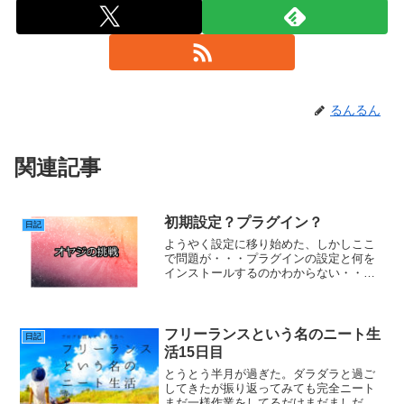
るんるん
関連記事
初期設定？プラグイン？
日記
ようやく設定に移り始めた、しかしここ
で問題が・・・プラグインの設定と何を
インストールするのかわからない・・・
＿|￣|○YouTubeで探りながらやるしかな
い。多分YouTubeで推奨動画があるは
ず！たぶん・・・動画探しに行ってきま
す(￣◇￣...
フリーランスという名のニート生
日記
活15日目
とうとう半月が過ぎた。ダラダラと過ご
してきたが振り返ってみても完全ニート
まだ一様作業をしてるだけまだましだ