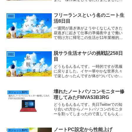
が、お金に直結しないのが歯がゆい。収
入より出費が多いのがどうしようもない
切実な現実。車の車検の見積もりが届い
フリーランスという名のニート生
日記
たなんと14万さすがに痛い...
活8日目
一週間が過ぎ体がようやくなじんできた
昼過ぎに起きて仕事の準備夜中まで働い
て明け方に帰宅この生活が11年業種的に
考えたら25年このサイクル最近は以前の
休日の過ごし方の生活とほぼ同じだらだ
らと起きてふらふらとして終わる1日人か
脱サラ生活オヤジの挑戦記258日
日記
ら見れば完全ニート...
目
どうもるんるんです。一時的ですが黒服
に戻りました。イヤー華やかな世界久々
で楽しかったんですが体がついていかず
参りました。なにせよ8時間立ちしっぱな
し、前まで普通に仕事してたのに初日勤
務後翌日足腰が・・・歳と運動不足両方
壊れたノートパソコンモニター修
ガジェット系PC
たたってバキバキです（...
理してみたFMVA53B3RG
どうもるんるんです。先日Twitterでの知
り合いの方からノートパソコンのモニタ
ーを割ってしまったので直してもらえま
せんか？と連絡を受けた。１年ほど前か
らTwitterで仲良くなった方なんですがメ
ーカーではないので時間くださいねと言
ノートPC設定から性能上げ
ガジェット系PC