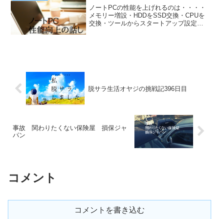
って預か...
ノートPCの性能を上げれるのは・・・・
メモリー増設・HDDをSSD交換・CPUを
交換・ツールからスタートアップ設定こ
の4つぐらいしか触れないんですよね。本
日は最後のツールを使い設定から余分な
アプリや設定をいじって少しでも軽くす
る方法です。正...
脱サラ生活オヤジの挑戦記396日目
事故 関わりたくない保険屋 損保ジャ
パン
コメント
コメントを書き込む