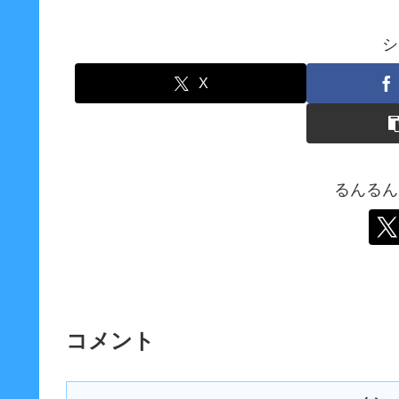
シ
X
るんるん
コメント