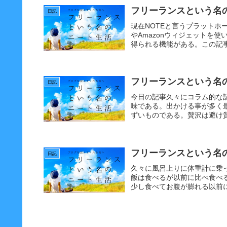
フリーランスという名の
日記
現在NOTEと言うプラットホ
やAmazonウィジェットを
得られる機能がある。この記事
フリーランスという名
日記
今日の記事久々にコラム的な
味である。出かける事が多く
ずいものである。贅沢は避け質
フリーランスという名の
日記
久々に風呂上りに体重計に乗
飯は食べるが以前に比べ食べ
少し食べてお腹が膨れる以前に