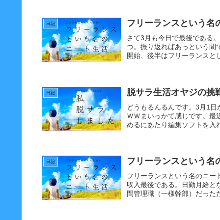
フリーランスという名の
日記
さて3月も今日で最後である
つ。振り返ればあっという間
開始、後半はフリーランスとし
脱サラ生活オヤジの挑戦
日記
どうもるんるんです。3月1
ＷＷまいっかて感じです。最
めるにあたり編集ソフトを入れ
フリーランスという名の
日記
フリーランスという名のニー
収入最後である。日勤月給と
間管理職（一様幹部）だったた