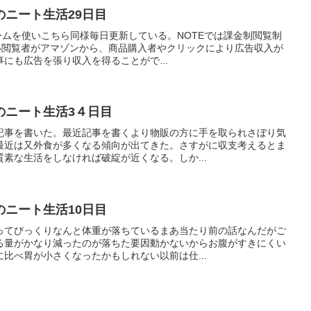
ニート生活29日目
ームを使いこちら同様毎日更新している。NOTEでは課金制閲覧制
使い閲覧者がアマゾンから、商品購入者やクリックにより広告収入が
にも広告を張り収入を得ることがで...
のニート生活3４日目
記事を書いた。最近記事を書くより物販の方に手を取られさぼり気
最近は又外食が多くなる傾向が出てきた。さすがに収支考えるとま
素な生活をしなければ破綻が近くなる。しか...
ニート生活10日目
ってびっくりなんと体重が落ちているまあ当たり前の話なんだがご
る量がかなり減ったのが落ちた要因動かないからお腹がすきにくい
比べ胃が小さくなったかもしれない以前は仕...