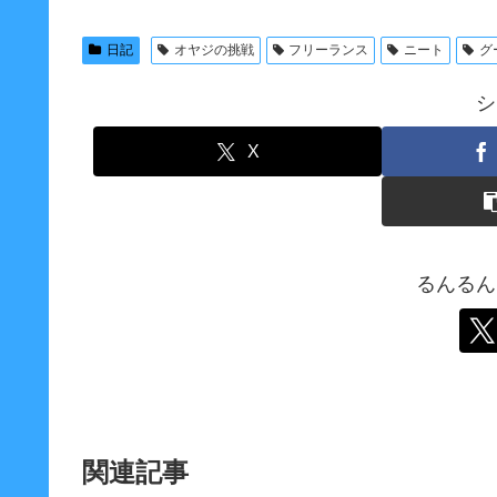
日記
オヤジの挑戦
フリーランス
ニート
グ
シ
X
るんるん
関連記事