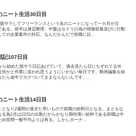
ニート生活30日目
。脱サラしてフリーランスという名のニートになって一カ月が立
である。前半は身辺整理、中盤はセドリの為の情報収集並びに行動
ての企業案件の対応。なんだかんだで前職に比...
記107日目
日から始めた脱サラ日記あげていて、過去見たら日にちずれてるＷ
近何かと作業に追われ思うようにいかない毎日です。動画編集を始
たら途中でカクついてままならないんです。...
ニート生活14日目
トとなり2週間が過ぎた早いもので前職の給料日となる。まともな
なる為2月は22日の出勤だからかなり期待薄い給料である前職は中
め世間一般平均よりは有る。しかしボーナ...