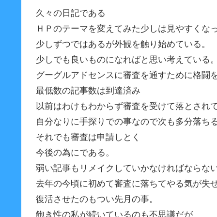
久々の日記である
ＨＰのテーマを変えてみた少しは見やすくな
少しずつではあるが外観を触り始めている。
少しでも良いものになればと思い考えている
グーグルアドセンスに審査を通すために格闘
最低数の記事数は到達済み
以前はわけもわからず審査を受けて落とされ
自分なりに手探りでの事なので次も多分落ち
それでも審査は申請しとく
今後の為にである。
弱い記事もリメイクしていかなければならな
去年の今頃に初めて審査に落ちてやる気が失
復活させたのもつい先月の事。
飽き性の私が続いているのも不思議だが