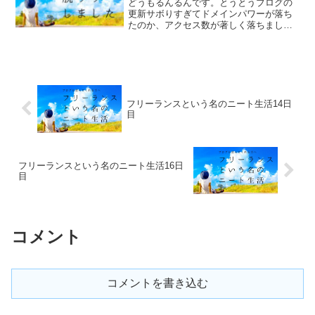
どうもるんるんです。とうとうブログの
更新サボりすぎてドメインパワーが落ち
たのか、アクセス数が著しく落ちまし
た。これを踏まえ反省材料として文字数
少ないかもしれませんが又習慣化させて
頑張っていこうかと思います。先月の26
日あたりからガクット下が...
フリーランスという名のニート生活14日
目
フリーランスという名のニート生活16日
目
コメント
コメントを書き込む