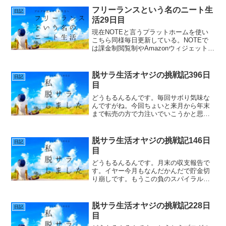
いるみたいである。平成の場合元号改め
フリーランスという名のニート生
日記
た時いくつかのアクシデン...
活29日目
現在NOTEと言うプラットホームを使い
こちら同様毎日更新している。NOTEで
は課金制閲覧制やAmazonウィジェットを
使い閲覧者がアマゾンから、商品購入者
やクリックにより広告収入が得られる機
能がある。この記事にも広告を張り収入
脱サラ生活オヤジの挑戦記396日
日記
を得ることがで...
目
どうもるんるんです。毎回サボり気味な
んですがね。今回ちょいと来月から年末
まで転売の方で力注いでいこうかと思っ
たんです。私が頑張るというより周りを
引き込んでみんなでやっていこうとして
るんです。コロナ対策による生活支援正
脱サラ生活オヤジの挑戦記146日
日記
直コロナの生活支援て微々...
目
どうもるんるんです。月末の収支報告で
す。イヤー今月もなんだかんだで貯金切
り崩しです。もうこの負のスパイラル抜
け出したいんです今月はなんとか微々た
る切り崩し。フリーランスになってから
５カ月目のポンコツ具合の状況晒してい
脱サラ生活オヤジの挑戦記228日
日記
きます。脱サラ５ヶ月目収...
目