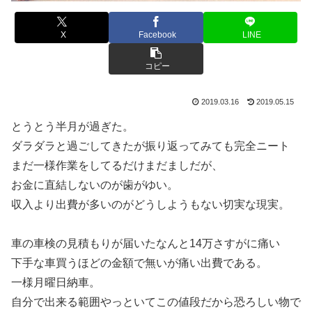
X
Facebook
LINE
コピー
2019.03.16
2019.05.15
とうとう半月が過ぎた。
ダラダラと過ごしてきたが振り返ってみても完全ニート
まだ一様作業をしてるだけまだましだが、
お金に直結しないのが歯がゆい。
収入より出費が多いのがどうしようもない切実な現実。
車の車検の見積もりが届いたなんと14万さすがに痛い
下手な車買うほどの金額で無いが痛い出費である。
一様月曜日納車。
自分で出来る範囲やっといてこの値段だから恐ろしい物で