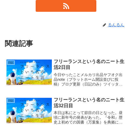
るんるん
関連記事
フリーランスという名のニート生
日記
活2日目
今日やったことメルカリ出品ヤフオク出
品note（プラットホーム開設並びに投
稿）ブログ更新（日記のみ）ツイッター
投稿部屋のかたずけ（笑）取り敢えず収
入面での確保するためメルカリ・ヤフオ
クで不用品転売並びに以前からやろうと
フリーランスという名のニート生
日記
して置いておいた転売用...
活32日目
本日は私にとって節目の日となった。昼
頃に新年号の発表があった。『令和』歴
史上初めての国書（万葉集）を典拠に正
直私には典拠に関してはピンとこない。
平成の場合中国の史記、書経から取って