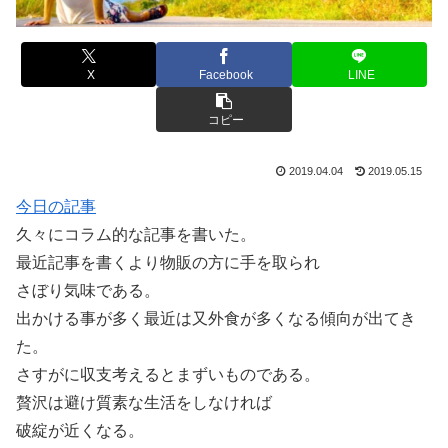
X
Facebook
LINE
コピー
2019.04.04
2019.05.15
今日の記事
久々にコラム的な記事を書いた。
最近記事を書くより物販の方に手を取られ
さぼり気味である。
出かける事が多く最近は又外食が多くなる傾向が出てき
た。
さすがに収支考えるとまずいものである。
贅沢は避け質素な生活をしなければ
破綻が近くなる。