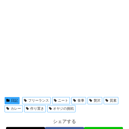
日記
フリーランス
ニート
食事
贅沢
質素
カレー
作り置き
オヤジの挑戦
シェアする