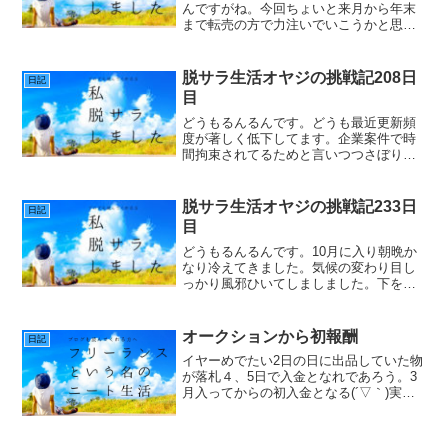
んですがね。今回ちょいと来月から年末
まで転売の方で力注いでいこうかと思っ
たんです。私が頑張るというより周りを
引き込んでみんなでやっていこうとして
るんです。コロナ対策による生活支援正
脱サラ生活オヤジの挑戦記208日
日記
直コロナの生活支援て微々...
目
どうもるんるんです。どうも最近更新頻
度が著しく低下してます。企業案件で時
間拘束されてるためと言いつつさぼりぎ
みです。今回はTwitterで絡んでいるクリ
エータさんに依頼してアイコンを変えて
みました今までアイコンが白黒なんで少
脱サラ生活オヤジの挑戦記233日
日記
し寂しかったのと...
目
どうもるんるんです。10月に入り朝晩か
なり冷えてきました。気候の変わり目し
っかり風邪ひいてしましました。下を向
けば鼻水が垂れる状態。要は鼻かぜです
ね。熱はあったのですがなんとか落ち着
いてくれました。さて10月季節は秋です
オークションから初報酬
日記
がもうすぐ冬ですよ。...
イヤーめでたい2日の日に出品していた物
が落札４、5日で入金となれであろう。3
月入ってからの初入金となる(´▽｀)実際
にはまだだがフリーランスとなってから
のであるため喜びは隠せない何事にも初
成果はうれしいものである。昨日から立