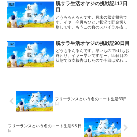
て続けに成果が目...
脱サラ生活オヤジの挑戦記117日
日記
目
どうもるんるんです。月末の収支報告で
す。イヤー今月もひどい状況で貯金切り
崩しです。もうこの負のスパイラル抜け
出したいんですがね。フリーランスにな
ってから4カ月目のポンコツ具合の状況晒
していきます。脱サラ４ヶ月目収支ブロ
脱サラ生活オヤジの挑戦記90日目
日記
グの状態です。まー酷い...
どうもるんるんです。早いもので5月もお
終わり、イヤー早いですなー。85日目の
状態で収支報告はしたので今回は変わっ
たことの報告ですな。ついにGoogleアド
センス広告の振り込み確認が来たんで
す。イェーイ( *´艸｀)Twitterでは書いて
い...
フリーランスという名のニート生活33日
目
フリーランスという名のニート生活3５日
目