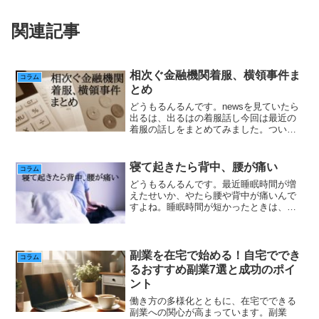
関連記事
相次ぐ金融機関着服、横領事件ま
コラム
とめ
どうもるんるんです。newsを見ていたら
出るは、出るはの着服話し今回は最近の
着服の話しをまとめてみました。つい魔
が差したこんな話しを捕まった時にして
いる犯人。お金に目がくらむ、やはりお
金の魔力はすごいのでしょうか？こうい
寝て起きたら背中、腰が痛い
コラム
う人たちが行員でおか...
どうもるんるんです。最近睡眠時間が増
えたせいか、やたら腰や背中が痛いんで
すよね。睡眠時間が短かったときは、そ
んなことなかったのに・・・睡眠時間が
増えたら余計に体がしんどいのです。下
手をしたら痛みで目が覚めるんですひと
昔、腰痛には低反発のマッ...
副業を在宅で始める！自宅ででき
コラム
るおすすめ副業7選と成功のポイ
ント
働き方の多様化とともに、在宅でできる
副業への関心が高まっています。副業