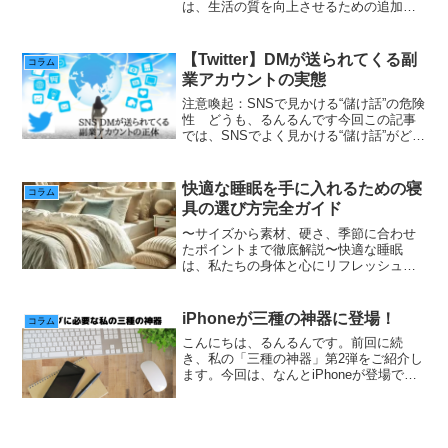
は、生活の質を向上させるための追加収
入源としてだけでなく、自己成長や新し
いスキルを習得する絶好の機会でもあり
ます。今回は、自宅で行える副業の種類
【Twitter】DMが送られてくる副
コラム
と、それぞれの特徴や成功す...
業アカウントの実態
注意喚起：SNSで見かける“儲け話”の危険
性 どうも、るんるんです今回この記事
では、SNSでよく見かける“儲け話”がどれ
ほど危険であるかを詳しく説明します。
こうした詐欺の手口に引っかからないよ
う、しっかりとした知識と冷静な判断を
快適な睡眠を手に入れるための寝
コラム
持ちましょう...
具の選び方完全ガイド
〜サイズから素材、硬さ、季節に合わせ
たポイントまで徹底解説〜快適な睡眠
は、私たちの身体と心にリフレッシュ効
果をもたらし、日々のパフォーマンスを
向上させるために不可欠です。しかし、
快適な眠りを手に入れるためには、ただ
iPhoneが三種の神器に登場！
コラム
ベッドに横たわるだけでは不...
こんにちは、るんるんです。前回に続
き、私の「三種の神器」第2弾をご紹介し
ます。今回は、なんとiPhoneが登場で
す！現代社会では、携帯電話が不可欠と
言っても過言ではありません。この記事
では、なぜiPhoneが私の神器となったの
か、その理由を...