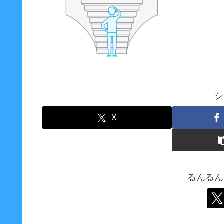
シ
X
るんるん