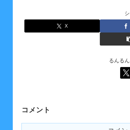
シ
X
るんるん
コメント