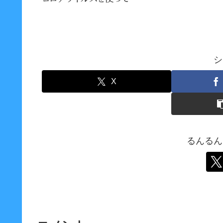
シ
X
るんるん