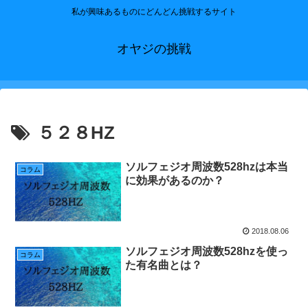
私が興味あるものにどんどん挑戦するサイト
オヤジの挑戦
５２８HZ
ソルフェジオ周波数528hzは本当
コラム
に効果があるのか？
2018.08.06
ソルフェジオ周波数528hzを使っ
コラム
た有名曲とは？